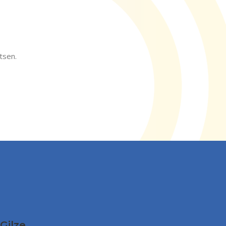
tsen.
Gilze