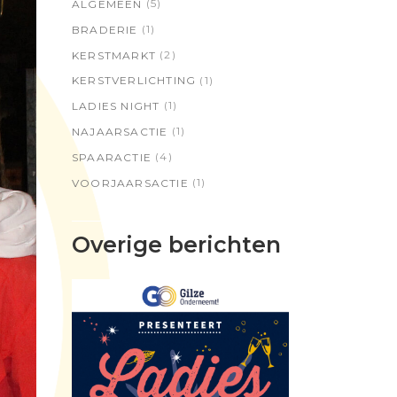
(5)
ALGEMEEN
(1)
BRADERIE
(2)
KERSTMARKT
(1)
KERSTVERLICHTING
(1)
LADIES NIGHT
(1)
NAJAARSACTIE
(4)
SPAARACTIE
(1)
VOORJAARSACTIE
Overige berichten